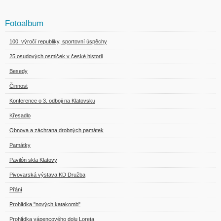
Fotoalbum
100. výročí republiky, sportovní úspěchy
25 osudových osmiček v české historii
Besedy
Činnost
Konference o 3. odboji na Klatovsku
Křesadlo
Obnova a záchrana drobných památek
Památky
Pavilón skla Klatovy
Pivovarská výstava KD Družba
Přání
Prohlídka "nových katakomb"
Prohlídka vápencového dolu Loreta