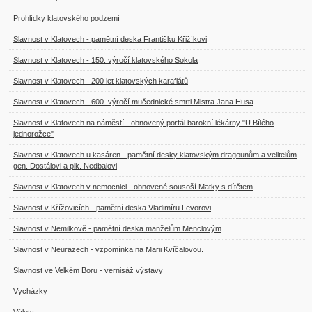
Prohlídky klatovského podzemí
Slavnost v Klatovech - pamětní deska Františku Křižíkovi
Slavnost v Klatovech - 150. výročí klatovského Sokola
Slavnost v Klatovech - 200 let klatovských karafiátů
Slavnost v Klatovech - 600. výročí mučednické smrti Mistra Jana Husa
Slavnost v Klatovech na náměstí - obnovený portál barokní lékárny "U Bílého
jednorožce"
Slavnost v Klatovech u kasáren - pamětní desky klatovským dragounům a velitelům
gen. Dostálovi a plk. Nedbalovi
Slavnost v Klatovech v nemocnici - obnovené sousoší Matky s dítětem
Slavnost v Křížovicích - pamětní deska Vladimíru Levorovi
Slavnost v Nemilkově - pamětní deska manželům Menclovým
Slavnost v Neurazech - vzpomínka na Marii Kvíčalovou.
Slavnost ve Velkém Boru - vernisáž výstavy
Vycházky
Výlety