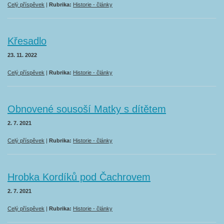
Celý příspěvek
|
Rubrika:
Historie - články
Křesadlo
23. 11. 2022
Celý příspěvek
|
Rubrika:
Historie - články
Obnovené sousoší Matky s dítětem
2. 7. 2021
Celý příspěvek
|
Rubrika:
Historie - články
Hrobka Kordíků pod Čachrovem
2. 7. 2021
Celý příspěvek
|
Rubrika:
Historie - články