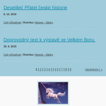
Desetiletí Přátel české historie
8. 10. 2019
Celý příspěvek
|
Rubrika:
Historie - články
Doprovodný text k výstavě ve Velkém Boru.
30. 9. 2019
Celý příspěvek
|
Rubrika:
Historie - články
1
|
2
|
3
|
4
|
5
|
6
|
7
|
8
|
9
následující »