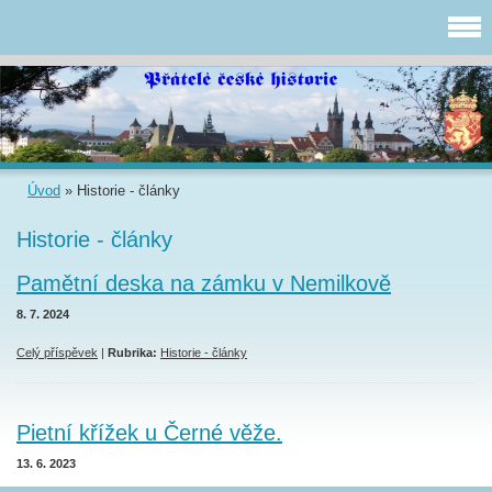
Úvod
»
Historie - články
Historie - články
Pamětní deska na zámku v Nemilkově
8. 7. 2024
Celý příspěvek
|
Rubrika:
Historie - články
Pietní křížek u Černé věže.
13. 6. 2023