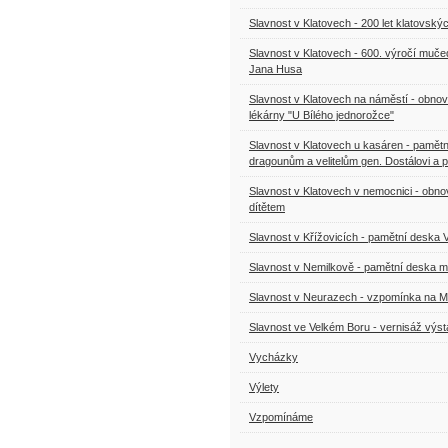
Slavnost v Klatovech - 200 let klatovskýc
Slavnost v Klatovech - 600. výročí muče
Jana Husa
Slavnost v Klatovech na náměstí - obnov
lékárny "U Bílého jednorožce"
Slavnost v Klatovech u kasáren - pamět
dragounům a velitelům gen. Dostálovi a p
Slavnost v Klatovech v nemocnici - obn
dítětem
Slavnost v Křížovicích - pamětní deska 
Slavnost v Nemilkově - pamětní deska
Slavnost v Neurazech - vzpomínka na Ma
Slavnost ve Velkém Boru - vernisáž výs
Vycházky
Výlety
Vzpomínáme