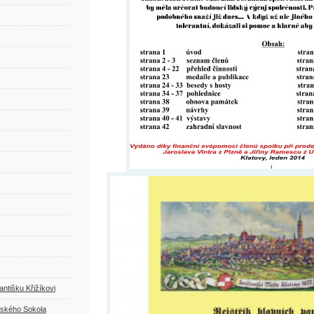
ntišku Křižíkovi
ovského Sokola