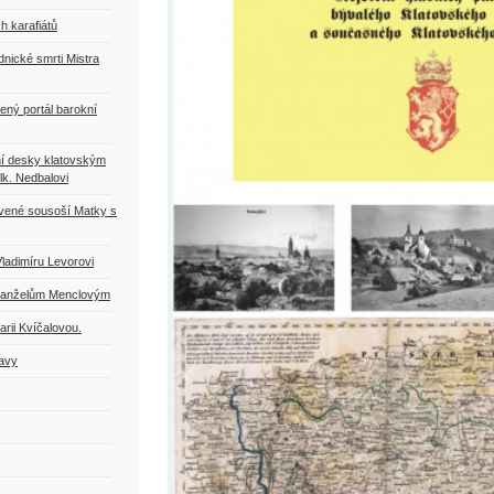
h karafiátů
dnické smrti Mistra
ený portál barokní
ní desky klatovským
lk. Nedbalovi
ovené sousoší Matky s
Vladimíru Levorovi
 manželům Menclovým
rii Kvíčalovou.
tavy