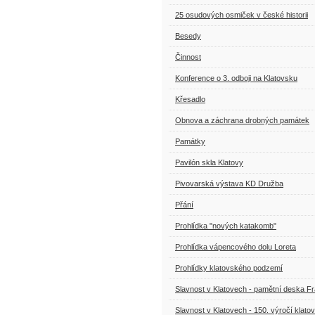
25 osudových osmiček v české historii
Besedy
Činnost
Konference o 3. odboji na Klatovsku
Křesadlo
Obnova a záchrana drobných památek
Památky
Pavilón skla Klatovy
Pivovarská výstava KD Družba
Přání
Prohlídka "nových katakomb"
Prohlídka vápencového dolu Loreta
Prohlídky klatovského podzemí
Slavnost v Klatovech - pamětní deska Fra
Slavnost v Klatovech - 150. výročí klat