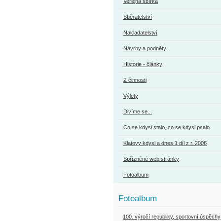
Veřejná sbírka
Sběratelství
Nakladatelství
Návrhy a podněty
Historie - články
Z činnosti
Výlety
Divíme se...
Co se kdysi stalo, co se kdysi psalo
Klatovy kdysi a dnes 1 díl z r. 2008
Spřízněné web stránky
Fotoalbum
Fotoalbum
100. výročí republiky, sportovní úspěchy