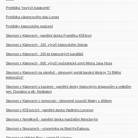
Prohlídka "nových katakomb"
Prohlídka vápencového dolu Loreta
Prohlídky klatovského podzemí
Slavnost v Klatovech - pamětní deska Františku Křižíkovi
Slavnost v Klatovech - 150. výročí klatovského Sokola
Slavnost v Klatovech - 200 let klatovských karafiátů
Slavnost v Klatovech - 600. výročí mučednické smrti Mistra Jana Husa
Slavnost v Klatovech na náměstí - obnovený portál barokní lékárny "U Bílého
jednorožce"
Slavnost v Klatovech u kasáren - pamětní desky klatovským dragounům a velitelům
gen. Dostálovi a plk. Nedbalovi
Slavnost v Klatovech v nemocnici - obnovené sousoší Matky s dítětem
Slavnost v Křížovicích - pamětní deska Vladimíru Levorovi
Slavnost v Nemilkově - pamětní deska manželům Menclovým
Slavnost v Neurazech - vzpomínka na Marii Kvíčalovou.
Slavnost ve Velkém Boru - vernisáž výstavy