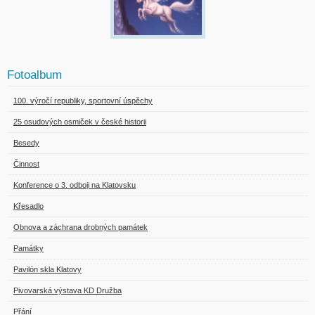
Fotoalbum
100. výročí republiky, sportovní úspěchy
25 osudových osmiček v české historii
Besedy
Činnost
Konference o 3. odboji na Klatovsku
Křesadlo
Obnova a záchrana drobných památek
Památky
Pavilón skla Klatovy
Pivovarská výstava KD Družba
Přání