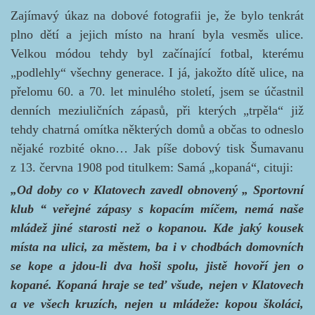
Zajímavý úkaz na dobové fotografii je, že bylo tenkrát
plno dětí a jejich místo na hraní byla vesměs ulice.
Velkou módou tehdy byl začínající fotbal, kterému
„podlehly“ všechny generace. I já, jakožto dítě ulice, na
přelomu 60. a 70. let minulého století, jsem se účastnil
denních meziuličních zápasů, při kterých „trpěla“ již
tehdy chatrná omítka některých domů a občas to odneslo
nějaké rozbité okno… Jak píše dobový tisk Šumavanu
z 13. června 1908 pod titulkem: Samá „kopaná“, cituji:
„Od doby co v Klatovech zavedl obnovený „ Sportovní
klub “ veřejné zápasy s kopacím míčem, nemá naše
mládež jiné starosti než o kopanou. Kde jaký kousek
místa na ulici, za městem, ba i v chodbách domovních
se kope a jdou-li dva hoši spolu, jistě hovoří jen o
kopané. Kopaná hraje se teď všude, nejen v Klatovech
a ve všech kruzích, nejen u mládeže: kopou školáci,