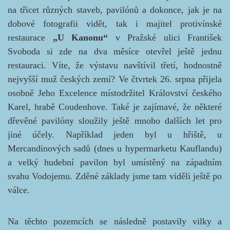
na třicet různých staveb, pavilónů a dokonce, jak je na
dobové fotografii vidět, tak i majitel protivínské
restaurace
„U Kanonu“
v Pražské ulici František
Svoboda si zde na dva měsíce otevřel ještě jednu
restauraci. Víte, že výstavu navštívil třetí, hodnostně
nejvyšší muž českých zemí? Ve čtvrtek 26. srpna přijela
osobně Jeho Excelence místodržitel Království českého
Karel, hrabě Coudenhove. Také je zajímavé, že některé
dřevěné pavilóny sloužily ještě mnoho dalších let pro
jiné účely. Například jeden byl u hřiště, u
Mercandinových sadů (dnes u hypermarketu Kauflandu)
a velký hudební pavilon byl umístěný na západním
svahu Vodojemu. Zděné základy jsme tam viděli ještě po
válce.
Na těchto pozemcích se následně postavily vilky a