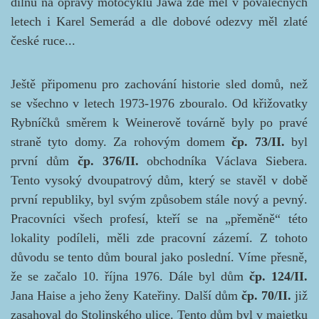
dílnu na opravy motocyklů Jawa zde měl v poválečných
letech i Karel Semerád a dle dobové odezvy měl zlaté
české ruce...
Ještě připomenu pro zachování historie sled domů, než
se všechno v letech 1973-1976 zbouralo. Od křižovatky
Rybníčků směrem k Weinerově továrně byly po pravé
straně tyto domy. Za rohovým domem
čp. 73/II.
byl
první dům
čp. 376/II.
obchodníka Václava Siebera.
Tento vysoký dvoupatrový dům, který se stavěl v době
první republiky, byl svým způsobem stále nový a pevný.
Pracovníci všech profesí, kteří se na „přeměně“ této
lokality podíleli, měli zde pracovní zázemí. Z tohoto
důvodu se tento dům boural jako poslední. Víme přesně,
že se začalo 10. října 1976. Dále byl dům
čp. 124/II.
Jana Haise a jeho ženy Kateřiny. Další dům
čp. 70/II.
již
zasahoval do Stolinského ulice. Tento dům byl v majetku