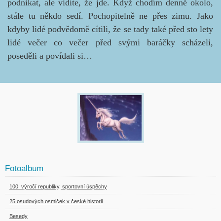
podnikat, ale vidíte, že jde. Když chodím denně okolo,
stále tu někdo sedí. Pochopitelně ne přes zimu. Jako
kdyby lidé podvědomě cítili, že se tady také před sto lety
lidé večer co večer před svými baráčky scházeli,
poseděli a povídali si…
Fotoalbum
100. výročí republiky, sportovní úspěchy
25 osudových osmiček v české historii
Besedy