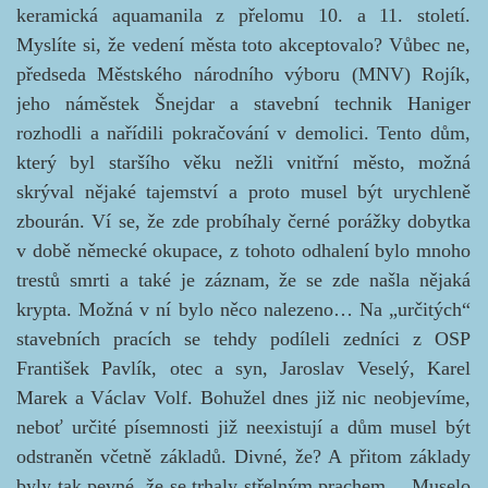
keramická aquamanila z přelomu 10. a 11. století.
Myslíte si, že vedení města toto akceptovalo? Vůbec ne,
předseda Městského národního výboru (MNV) Rojík,
jeho náměstek Šnejdar a stavební technik Haniger
rozhodli a nařídili pokračování v demolici. Tento dům,
který byl staršího věku nežli vnitřní město, možná
skrýval nějaké tajemství a proto musel být urychleně
zbourán. Ví se, že zde probíhaly černé porážky dobytka
v době německé okupace, z tohoto odhalení bylo mnoho
trestů smrti a také je záznam, že se zde našla nějaká
krypta. Možná v ní bylo něco nalezeno… Na „určitých“
stavebních pracích se tehdy podíleli zedníci z OSP
František Pavlík, otec a syn, Jaroslav Veselý, Karel
Marek a Václav Volf. Bohužel dnes již nic neobjevíme,
neboť určité písemnosti již neexistují a dům musel být
odstraněn včetně základů. Divné, že? A přitom základy
byly tak pevné, že se trhaly střelným prachem… Muselo