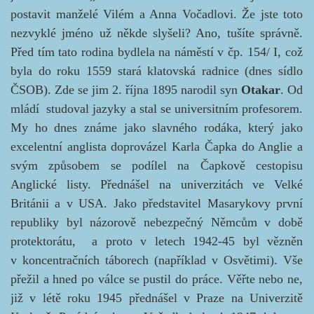
postavit manželé Vilém a Anna Vočadlovi. Že jste toto
nezvyklé jméno už někde slyšeli? Ano, tušíte správně.
Před tím tato rodina bydlela na náměstí v čp. 154/ I, což
byla do roku 1559 stará klatovská radnice (dnes sídlo
ČSOB). Zde se jim
2. října 1895 narodil syn
Otakar
. Od
mládí studoval jazyky a stal se universitním profesorem.
My ho dnes známe jako slavného rodáka, který jako
excelentní anglista doprovázel Karla Čapka do Anglie a
svým způsobem se podílel na Čapkově cestopisu
Anglické listy. Přednášel na univerzitách ve Velké
Británii a v USA. Jako představitel Masarykovy první
republiky byl názorově nebezpečný Němcům v době
protektorátu, a proto v letech 1942-45 byl vězněn
v koncentračních táborech (například v Osvětimi). Vše
přežil a hned po válce se pustil do práce. Věřte nebo ne,
již v létě roku 1945 přednášel v Praze na Univerzitě