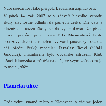
Naše současnost také přispěla k rozšíření zajímavostí.
V pátek 14. září 2007 se v zádveří hlavního vchodu
školy slavnostně odhalovala pamětní deska. Dle data a
hlavně dle názvu školy se dá vydedukovat, že přece
našemu prvnímu prezidentovi
T. G. Masarykovi
. Tento
bronzový skvost s reliéfem vytvořil janovický rodák a
náš přední český medailér
Jaroslav Bejvl
(*1941
Janovice). Iniciátorem bylo občanské sdružení Klub
přátel Klatovska a mě těší na duši, že svým způsobem je
to moje „dítě“...
Plánická ulice
Opět velmi známé místo v Klatovech a vidíme jeden