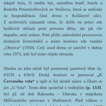
údajně byla, či mohla být, autodílna bratří Josefa a
Rudolfa Petermichlových ze Strážova, která se nalézala
za hospodářskou částí dvora v Kollárově ulici.
Z archivních záznamů víme, že došlo na petici zde
bydlících občanů proti provozu dílny, ale jak vše
dopadlo, není známo. Poté přišlo znárodnění provozoven
drobných živnostníků a místo hostince zde vznikla
„Obnova“ (1950). Celý osud domu se uzavřel v dubnu
roku 1975, kdy byl tento objekt zbourán.
Zhruba na jeho místě byl postavený panelový dům čp.
635/II. a 636/II.
Druhý hostinec se jmenoval
„U
Červeného vola“
a opět si lid zkrátil název a říkalo se
jen „U Vola“. Tento dům společně s vedlejším
čp. 13/II
.
byl již od dob Rakouska - Uherska v majetkem
Měšťanského pivovaru v Dobřanech. Před válkou v