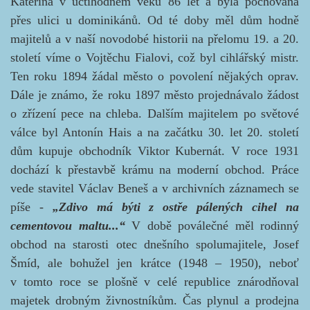
Kateřina v úctihodném věku 86 let a byla pochována
přes ulici u dominikánů. Od té doby měl dům hodně
majitelů a v naší novodobé historii na přelomu 19. a 20.
století víme o Vojtěchu Fialovi, což byl cihlářský mistr.
Ten roku 1894 žádal město o povolení nějakých oprav.
Dále je známo, že roku 1897 město projednávalo žádost
o zřízení pece na chleba. Dalším majitelem po světové
válce byl Antonín Hais a na začátku 30. let 20. století
dům kupuje obchodník Viktor Kubernát. V roce 1931
dochází k přestavbě krámu na moderní obchod. Práce
vede stavitel Václav Beneš a v archivních záznamech se
píše -
„Zdivo má býti z ostře pálených cihel na
cementovou maltu...“
V době poválečné měl rodinný
obchod na starosti otec dnešního spolumajitele, Josef
Šmíd, ale bohužel jen krátce
(1948 – 1950), neboť
v tomto roce se plošně v celé republice znárodňoval
majetek drobným živnostníkům. Čas plynul a prodejna