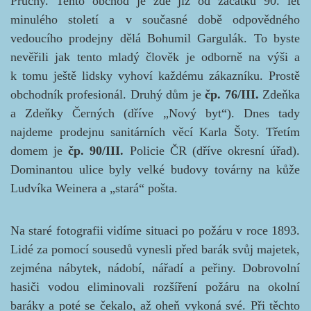
Průchy. Tento obchod je zde již od začátku 90. let
minulého století a v současné době odpovědného
vedoucího prodejny dělá Bohumil Gargulák. To byste
nevěřili jak tento mladý člověk je odborně na výši a
k tomu ještě lidsky vyhoví každému zákazníku. Prostě
obchodník profesionál. Druhý dům je
čp. 76/III.
Zdeňka
a Zdeňky Černých (dříve
„Nový byt“). Dnes tady
najdeme prodejnu sanitárních věcí Karla Šoty. Třetím
domem je
čp. 90/III.
Policie ČR (dříve okresní úřad).
Dominantou ulice byly velké budovy továrny na kůže
Ludvíka Weinera a „stará“ pošta.
Na staré fotografii vidíme situaci po požáru v roce 1893.
Lidé za pomocí sousedů vynesli před barák svůj majetek,
zejména nábytek, nádobí, nářadí a peřiny. Dobrovolní
hasiči vodou eliminovali rozšíření požáru na okolní
baráky a poté se čekalo, až oheň vykoná své. Při těchto