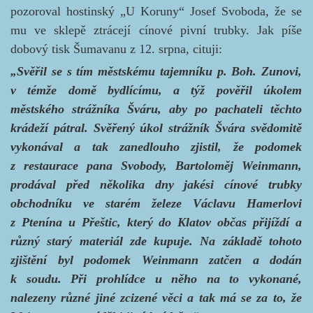
pozoroval hostinský „U Koruny“ Josef Svoboda, že se
mu ve sklepě ztrácejí cínové pivní trubky. Jak píše
dobový tisk Šumavanu z 12. srpna, cituji:
„Svěřil se s tím městskému tajemníku p. Boh. Zunovi,
v témže domě bydlícímu, a týž pověřil úkolem
městského strážníka Šváru, aby po pachateli těchto
krádeží pátral. Svěřený úkol strážník Švára svědomitě
vykonával a tak zanedlouho zjistil, že podomek
z restaurace pana Svobody, Bartoloměj Weinmann,
prodával před několika dny jakési cínové trubky
obchodníku ve starém železe Václavu Hamerlovi
z Ptenína u Přeštic, který do Klatov občas přijíždí a
různý starý materiál zde kupuje. Na základě tohoto
zjištění byl podomek Weinmann zatčen a dodán
k soudu. Při prohlídce u něho na to vykonané,
nalezeny různé jiné zcizené věci a tak má se za to, že