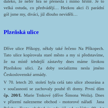
daleko, že nefér hra se přenesla i mimo hřiště. Je to
velká ostuda, co předvádějí… Hezkou akci či parádní
gól jsme my, diváci, již dlouho neviděli…
Plzeňská ulice
Dříve ulice Příkopy, někdy také řečeno Na Příkopech.
Tato ulice kopírovala staré město a my si představíme,
že na místě tehdejší zástavby dnes máme širokou
Plzeňskou ulici. Za doby socializmu nesla jméno
Československé armády.
V 70. letech 20. století byla celá tato ulice zbourána a
v současnosti se zachovaly pouhé tři domy. První dům
čp. 200/I.
Marie Trnkové (dříve Šimona Weila). Dnes
v přízemí nalezneme obchod - motorové nářadí Jana