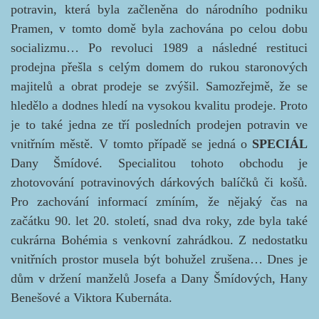
potravin, která byla začleněna do národního podniku
Pramen, v tomto domě byla zachována po celou dobu
socializmu… Po revoluci 1989 a následné restituci
prodejna přešla s celým domem do rukou staronových
majitelů a obrat prodeje se zvýšil. Samozřejmě, že se
hledělo a dodnes hledí na vysokou kvalitu prodeje. Proto
je to také jedna ze tří posledních prodejen potravin ve
vnitřním městě. V tomto případě se jedná o
SPECIÁL
Dany Šmídové. Specialitou tohoto obchodu je
zhotovování potravinových dárkových balíčků či košů.
Pro zachování informací zmíním, že nějaký čas na
začátku 90. let 20. století, snad dva roky, zde byla také
cukrárna Bohémia s venkovní zahrádkou. Z nedostatku
vnitřních prostor musela být bohužel zrušena… Dnes je
dům v držení manželů Josefa a Dany Šmídových, Hany
Benešové a Viktora Kubernáta.