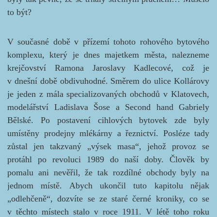
to být?
V současné době v přízemí tohoto rohového bytového
komplexu, který je dnes majetkem města, nalezneme
krejčovství Ramona Jaroslavy Kadlecové, což je
v dnešní době obdivuhodné. Směrem do ulice Kollárovy
je jeden z mála specializovaných obchodů v Klatovech,
modelářství Ladislava Šose a Second hand Gabriely
Bělské. Po postavení cihlových bytovek zde byly
umístěny prodejny mlékárny a řeznictví. Posléze tady
zůstal jen takzvaný
„výsek masa“, jehož provoz se
protáhl po revoluci 1989 do naší doby. Člověk by
pomalu ani nevěřil, že tak rozdílné obchody byly na
jednom místě.
Abych ukončil tuto kapitolu nějak
„odlehčeně“, dozvíte se ze staré černé kroniky, co se
v těchto místech stalo v roce 1911. V létě toho roku