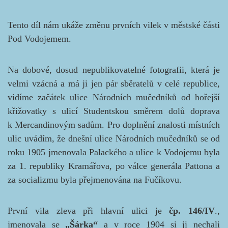
Tento díl nám ukáže změnu prvních vilek v městské části
Pod Vodojemem.
Na dobové, dosud nepublikovatelné fotografii, která je
velmi vzácná a má ji jen pár sběratelů v celé republice,
vidíme začátek ulice Národních mučedníků od hořejší
křižovatky s ulicí Studentskou směrem dolů doprava
k Mercandinovým sadům. Pro doplnění znalosti místních
ulic uvádím, že dnešní ulice Národních mučedníků se od
roku 1905 jmenovala Palackého a ulice k Vodojemu byla
za 1. republiky Kramářova, po válce generála Pattona a
za socializmu byla přejmenována na Fučíkovu.
První vila zleva při hlavní ulici je
čp. 146/IV
.,
jmenovala se
„Šárka“
a v roce 1904 si ji nechali