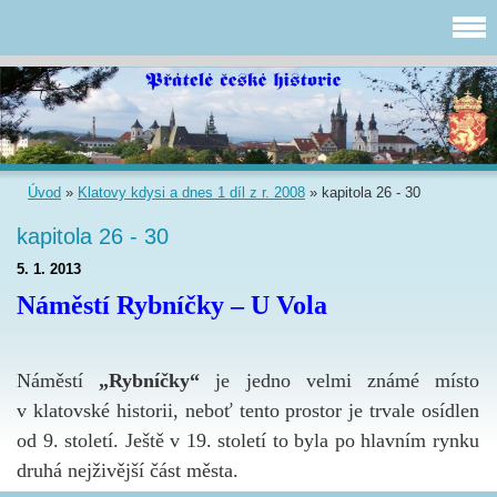
Úvod
»
Klatovy kdysi a dnes 1 díl z r. 2008
»
kapitola 26 - 30
kapitola 26 - 30
5. 1. 2013
Náměstí Rybníčky – U Vola
Náměstí
„Rybníčky“
je jedno velmi známé místo
v klatovské historii, neboť tento prostor je trvale osídlen
od
9. století. Ještě v 19. století to byla po hlavním rynku
druhá nejživější část města.