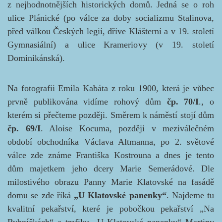
z nejhodnotnějších historických domů. Jedná se o roh
ulice Plánické (po válce za doby socializmu Stalinova,
před válkou Českých legií, dříve Klášterní a v 19. století
Gymnasiální) a ulice Krameriovy (v 19. století
Dominikánská).
Na fotografii Emila Kabáta z roku 1900, která je vůbec
prvně publikována vidíme rohový dům
čp. 70/I
., o
kterém si přečteme později. Směrem k náměstí stojí dům
čp. 69/I
. Aloise Kocuma, později v meziválečném
období obchodníka Václava Altmanna, po 2. světové
válce zde známe Františka Kostrouna a dnes je tento
dům majetkem jeho dcery Marie Semerádové. Dle
milostivého obrazu Panny Marie Klatovské na fasádě
domu se zde říká
„U Klatovské panenky“
. Najdeme tu
kvalitní pekařství, které je pobočkou pekařství „Na