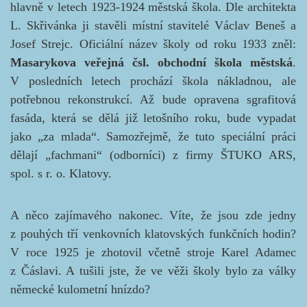
hlavně v letech 1923-1924 městská škola. Dle architekta
L. Skřivánka ji stavěli místní stavitelé Václav Beneš a
Josef Strejc. Oficiální název školy od roku 1933 zněl:
Masarykova veřejná čsl. obchodní škola městská
.
V posledních letech prochází škola nákladnou, ale
potřebnou rekonstrukcí. Až bude opravena sgrafitová
fasáda, která se dělá již letošního roku, bude vypadat
jako „za mlada“. Samozřejmě, že tuto speciální práci
dělají „fachmani“ (odborníci) z firmy ŠTUKO ARS,
spol. s r. o. Klatovy.
A něco zajímavého nakonec. Víte, že jsou zde jedny
z pouhých tří venkovních klatovských funkčních hodin?
V roce 1925 je zhotovil včetně stroje Karel Adamec
z Čáslavi. A tušili jste, že ve věži školy bylo za války
německé kulometní hnízdo?