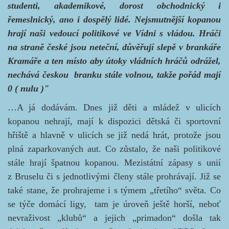
studenti, akademikové, dorost obchodnický i
řemeslnický, ano i dospělý lidé. Nejsmutnější kopanou
hrají naši vedoucí politikové ve Vídni s vládou. Hráči
na straně české jsou neteční, důvěřují slepě v brankáře
Kramáře a ten místo aby útoky vládních hráčů odrážel,
nechává českou branku stále volnou, takže pořád mají
0 ( nulu )"
…A já dodávám. Dnes již děti a mládež v ulicích
kopanou nehrají, mají k dispozici dětská či sportovní
hřiště a hlavně v ulicích se již nedá hrát, protože jsou
plná zaparkovaných aut. Co zůstalo, že naši politikové
stále hrají špatnou kopanou. Mezistátní zápasy s unií
z Bruselu či s jednotlivými členy stále prohrávají. Již se
také stane, že prohrajeme i s týmem „třetího“ světa. Co
se týče domácí ligy, tam je úroveň ještě horší, neboť
nevraživost
„klubů“ a jejich „primadon“ došla tak