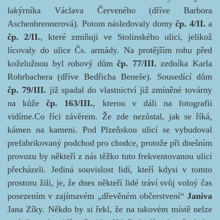
lakýrníka Václava Červeného (dříve Barbora
Aschenbrennerová). Potom následovaly domy
čp. 4/II.
a
čp. 2/II.
, které zmiňuji ve Stolinského ulici, jelikož
lícovaly do ulice Čs. armády. Na protějším rohu před
koželužnou byl rohový dům
čp. 77/III.
zedníka Karla
Rohrbachera (dříve Bedřicha Beneše). Sousedící dům
čp. 79/III.
již spadal do vlastnictví již zmíněné továrny
na kůže
čp. 163/III.
, kterou v dáli na fotografii
vidíme.
Co říci závěrem. Že zde nezůstal, jak se říká,
kámen na kameni. Pod Plzeňskou ulicí se vybudoval
prefabrikovaný podchod pro chodce, protože při dnešním
provozu by někteří z nás těžko tuto frekventovanou ulici
přecházeli. Jediná souvislost lidí, kteří kdysi v tomto
prostoru žili, je, že dnes někteří lidé tráví svůj volný čas
posezením v zajímavém „dřevěném občerstvení“
Janiva
Jana Zíky. Někdo by si řekl, že na takovém místě nelze