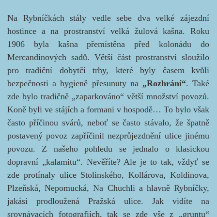
Na Rybníčkách stály vedle sebe dva velké zájezdní
hostince a na prostranství velká žulová kašna. Roku
1906 byla kašna přemístěna před kolonádu do
Mercandinových sadů. Větší část prostranství sloužilo
pro tradiční dobytčí trhy, které byly časem kvůli
bezpečnosti a hygieně přesunuty na
„Rozhrání“
. Také
zde bylo tradičně
„zaparkováno“ větší množství povozů.
Koně byli ve stájích a formani v hospodě… To bylo však
často příčinou svárů, neboť se často stávalo, že špatně
postavený povoz zapříčinil nezprůjezdnění ulice jinému
povozu. Z našeho pohledu se jednalo o klasickou
dopravní „kalamitu“. Nevěříte? Ale je to tak, vždyť se
zde protínaly ulice Stolinského, Kollárova, Koldinova,
Plzeňská, Nepomucká, Na Chuchli a hlavně Rybníčky,
jakási prodloužená Pražská ulice. Jak vidíte na
srovnávacích fotografiích, tak se zde vše z „gruntu“