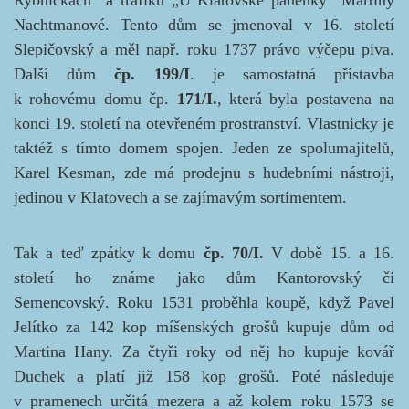
Rybníčkách“ a trafiku
„U Klatovské panenky“ Martiny
Nachtmanové. Tento dům se jmenoval v 16. století
Slepičovský a měl např. roku 1737 právo výčepu piva.
Další dům
čp. 199/I
. je samostatná přístavba
k rohovému domu čp.
171/I.
, která byla postavena na
konci 19. století na otevřeném prostranství. Vlastnicky je
taktéž s tímto domem spojen. Jeden ze spolumajitelů,
Karel Kesman, zde má prodejnu s hudebními nástroji,
jedinou v Klatovech a se zajímavým sortimentem.
Tak a teď zpátky k domu
čp. 70/I.
V době 15. a 16.
století ho známe jako dům Kantorovský či
Semencovský. Roku 1531 proběhla koupě, když Pavel
Jelítko za 142 kop míšenských grošů kupuje dům od
Martina Hany. Za čtyři roky od něj ho kupuje kovář
Duchek a platí již 158 kop grošů. Poté následuje
v pramenech určitá mezera a až kolem roku 1573 se