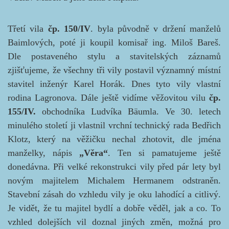
Třetí vila
čp. 150/IV
. byla původně v držení manželů
Baimlových, poté ji koupil komisař ing. Miloš Bareš.
Dle postaveného stylu a stavitelských záznamů
zjišťujeme, že všechny tři vily postavil významný místní
stavitel inženýr Karel Horák. Dnes tyto vily vlastní
rodina Lagronova.
Dále ještě vidíme věžovitou vilu
čp.
155/IV.
obchodníka Ludvíka Bäumla. Ve 30. letech
minulého století ji vlastnil vrchní technický rada Bedřich
Klotz, který na věžičku nechal zhotovit, dle jména
manželky, nápis
„Věra“
. Ten si pamatujeme ještě
donedávna. Při velké rekonstrukci vily před pár lety byl
novým majitelem Michalem Hermanem odstraněn.
Stavební zásah do vzhledu vily je oku lahodící a citlivý.
Je vidět, že tu majitel
bydlí a dobře věděl, jak a co. To
vzhled dolejších vil doznal jiných změn, možná pro