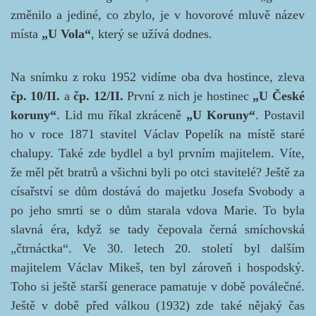
změnilo a jediné, co zbylo, je v hovorové mluvě název
místa
„U Vola“
, který se užívá dodnes.
Na snímku z roku 1952 vidíme oba dva hostince, zleva
čp. 10/II.
a
čp. 12/II.
První z nich je hostinec
„U České
koruny“
. Lid mu říkal zkráceně
„U Koruny“
. Postavil
ho v roce 1871 stavitel Václav Popelík na místě staré
chalupy. Také zde bydlel a byl prvním majitelem. Víte,
že měl pět bratrů a všichni byli po otci stavitelé? Ještě za
císařství se dům dostává do majetku Josefa Svobody a
po jeho smrti se o dům starala vdova Marie. To byla
slavná éra, když se tady čepovala černá smíchovská
„čtrnáctka“. Ve 30. letech 20. století byl dalším
majitelem Václav Mikeš, ten byl zároveň i hospodský.
Toho si ještě starší generace pamatuje v době poválečné.
Ještě v době před válkou (1932) zde také nějaký čas