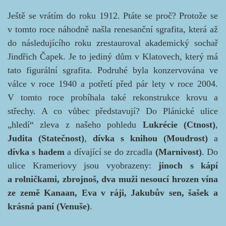
Ještě se vrátím do roku 1912. Ptáte se proč? Protože se
v tomto roce náhodně našla renesanční sgrafita, která až
do následujícího roku zrestauroval akademický sochař
Jindřich Čapek. Je to jediný dům v Klatovech, který má
tato figurální sgrafita. Podruhé byla konzervována ve
válce v roce 1940 a potřetí před pár lety v roce 2004.
V tomto roce probíhala také rekonstrukce krovu a
střechy. A co vůbec představují? Do Plánické ulice
„hledí“ zleva z našeho pohledu
Lukrécie
(Ctnost)
,
Judita
(Statečnost)
,
dívka s knihou (Moudrost)
a
dívka s hadem
a dívající se do zrcadla
(Marnivost)
. Do
ulice Krameriovy jsou vyobrazeny:
jinoch s kápí
a rolničkami, zbrojnoš, dva muži nesoucí hrozen vína
ze země Kanaan, Eva v ráji, Jakubův sen, šašek a
krásná paní (Venuše)
.