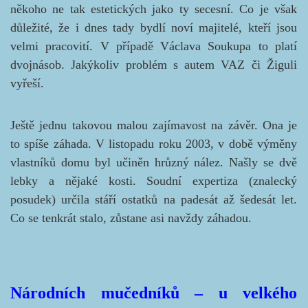
někoho ne tak estetických jako ty secesní. Co je však
důležité, že i dnes tady bydlí noví majitelé, kteří jsou
velmi pracovití. V případě Václava Soukupa to platí
dvojnásob. Jakýkoliv problém s autem VAZ či Žiguli
vyřeší.
Ještě jednu takovou malou zajímavost na závěr. Ona je
to spíše záhada. V listopadu roku 2003, v době výměny
vlastníků domu byl učiněn hrůzný nález. Našly se dvě
lebky a nějaké kosti. Soudní expertiza (znalecký
posudek) určila stáří ostatků na padesát až šedesát let.
Co se tenkrát stalo, zůstane asi navždy záhadou.
Národních mučedníků – u velkého