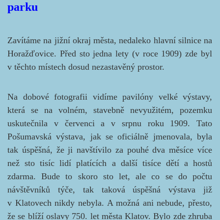
parku
Zavítáme na jižní okraj města, nedaleko hlavní silnice na
Horažďovice. Před sto jedna lety (v roce 1909) zde byl
v těchto místech dosud nezastavěný prostor.
Na dobové fotografii vidíme pavilóny velké výstavy,
která se na volném, stavebně nevyužitém, pozemku
uskutečnila v červenci a v srpnu roku 1909. Tato
Pošumavská výstava, jak se oficiálně jmenovala, byla
tak úspěšná, že ji navštívilo za pouhé dva měsíce více
než sto tisíc lidí platících a další tisíce dětí a hostů
zdarma. Bude to skoro sto let, ale co se do počtu
návštěvníků týče, tak taková úspěšná výstava již
v Klatovech nikdy nebyla. A možná ani nebude, přesto,
že se blíží oslavy 750. let města Klatov. Bylo zde zhruba