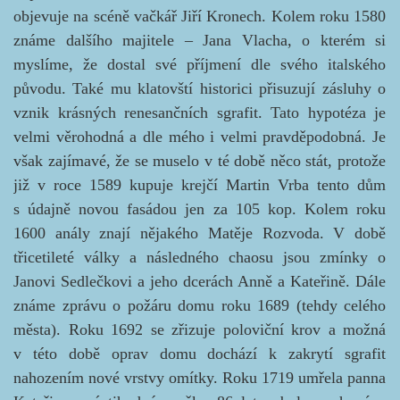
objevuje na scéně vačkář Jiří Kronech. Kolem roku 1580
známe dalšího majitele – Jana Vlacha, o kterém si
myslíme, že dostal své příjmení dle svého italského
původu. Také mu klatovští historici přisuzují zásluhy o
vznik krásných renesančních sgrafit. Tato hypotéza je
velmi věrohodná a dle mého i velmi pravděpodobná. Je
však zajímavé, že se muselo v té době něco stát, protože
již v roce 1589 kupuje krejčí Martin Vrba tento dům
s údajně novou fasádou jen za 105 kop. Kolem roku
1600 anály znají nějakého Matěje Rozvoda. V době
třicetileté války a následného chaosu jsou zmínky o
Janovi Sedlečkovi a jeho dcerách Anně a Kateřině. Dále
známe zprávu o požáru domu roku 1689 (tehdy celého
města). Roku 1692 se zřizuje poloviční krov a možná
v této době oprav domu dochází k zakrytí sgrafit
nahozením nové vrstvy omítky. Roku 1719 umřela panna