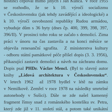
hostinci čepoval mimo jiných i Jan Kunca. V roce 1955
se rozhodlo, že se k 10. výročí socializmu
v Československu (jak tehdy zavádějící a ideologické) a
k 10. výročí osvobození republiky Rudou armádou,
vybuduje dům s 36 byty (dnes čp. 400, 399, 398, 397,
396/II). V prosinci toho roku se začalo s demolicí. Zima
práci v únoru na čas zastavila a na konci měsíce se
objevila renesanční sgrafita.
Z ministerstva
kultury
- odboru státní památkové péče přišel dopis (3. 3. 1956),
přikazující zastavit demolici a návrh na záchranu domu.
Dopis psal
PHDr. Václav Mencl.
(Byl to slavný autor
knihy
„Lidová architektura v Československu“
.
V letech 1962 až 1978 bydlel v létě na zámku
v Nemilkově. Zemřel v roce 1978 na následky smrtelné
autonehody v Sušici). Dále se zde našel kamenný
fragment římsy snad z románského kostelíku sv. Petra,
který zde již v 11. století stál, a potom také unikátní