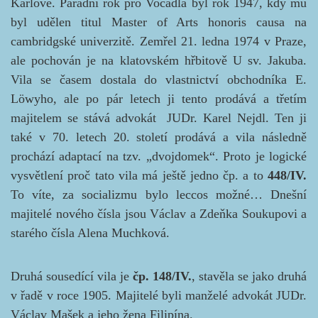
Karlově. Parádní rok pro Vočadla byl rok 1947, kdy mu
byl udělen titul Master of Arts honoris causa na
cambridgské univerzitě. Zemřel 21. ledna 1974 v Praze,
ale pochován je na klatovském hřbitově U sv. Jakuba.
Vila se časem dostala do vlastnictví obchodníka E.
Löwyho, ale po pár letech ji tento prodává a třetím
majitelem se stává advokát JUDr. Karel Nejdl. Ten ji
také v 70. letech 20. století prodává a vila následně
prochází adaptací na tzv. „dvojdomek“. Proto je logické
vysvětlení proč tato vila má ještě jedno čp. a to
448/IV.
To víte, za socializmu bylo leccos možné… Dnešní
majitelé nového čísla jsou Václav a Zdeňka Soukupovi a
starého čísla Alena Muchková.
Druhá sousedící vila je
čp. 148/IV.
, stavěla se jako druhá
v řadě v roce 1905. Majitelé byli manželé advokát JUDr.
Václav Mašek a jeho žena Filipína.