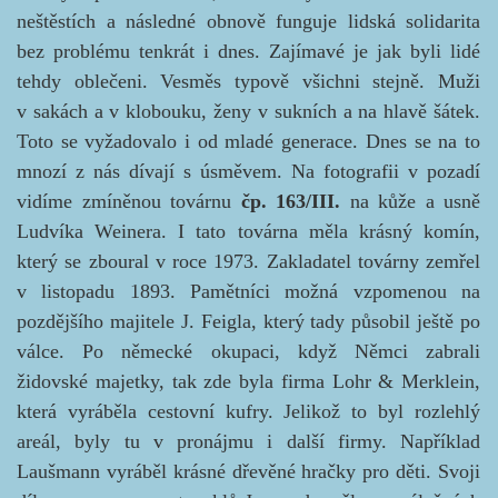
neštěstích a následné obnově funguje lidská solidarita
bez problému tenkrát i dnes. Zajímavé je jak byli lidé
tehdy oblečeni. Vesměs typově všichni stejně. Muži
v sakách a v klobouku, ženy v sukních a na hlavě šátek.
Toto se vyžadovalo i od mladé generace. Dnes se na to
mnozí z nás dívají s úsměvem.
Na fotografii v pozadí
vidíme zmíněnou továrnu
čp. 163/III.
na kůže a usně
Ludvíka Weinera. I tato továrna měla krásný komín,
který se zboural v roce 1973. Zakladatel továrny zemřel
v listopadu 1893. Pamětníci možná vzpomenou na
pozdějšího majitele J. Feigla, který tady působil ještě po
válce. Po německé okupaci, když Němci zabrali
židovské majetky, tak zde byla firma Lohr & Merklein,
která vyráběla cestovní kufry. Jelikož to byl rozlehlý
areál, byly tu v pronájmu i další firmy. Například
Laušmann vyráběl krásné dřevěné hračky pro děti. Svoji