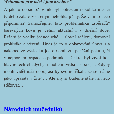
Weinmann prováděl i jiné krádeže.“
A jak to dopadlo? Viník byl potrestán několika měsíci
tvrdého žaláře zostřeným několika půsty. Že vám to něco
připomíná? Samozřejmě, tato problematika „sběračů“
barevných kovů je velmi aktuální i v dnešní době.
Řešení je vcelku jednoduché… slovní sdělení, domovní
prohlídka a vězení. Dnes je to o dokazování úmyslu a
nakonec ve výsledku jde o domluvu, peněžní pokutu, či
v nejhorším případě o podmínku. Tenkrát byl život lidí,
hlavně těch chudých, mnohem tvrdší a drsnější. Kdyby
mohli vidět naší dobu, asi by svorně říkali, že se máme
jako „prasata v žitě“… Ale my si budeme stále na něco
stěžovat…
Národních mučedníků