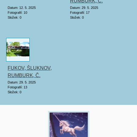
RUMBURK, Č.
KAMENICE, STŘEKOV,
Datum:
12. 5. 2025
Datum:
29. 5. 2025
Fotografií:
10
Fotografií:
17
DUCHCOV, OSEK
Složek:
0
Složek:
0
FUKOV, ŠLUKNOV,
RUMBURK, Č.
KAMENICE, STŘEKOV,
Datum:
29. 5. 2025
Fotografií:
13
DUCHCOV, OSEK
Složek:
0