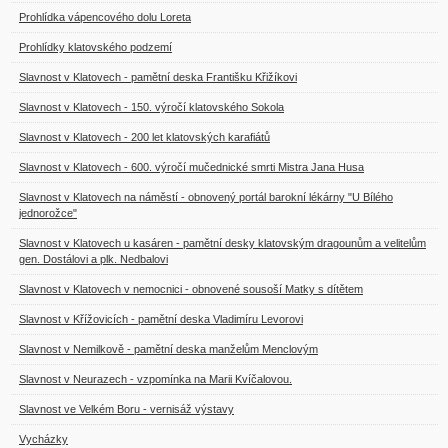
Prohlídka vápencového dolu Loreta
Prohlídky klatovského podzemí
Slavnost v Klatovech - pamětní deska Františku Křižíkovi
Slavnost v Klatovech - 150. výročí klatovského Sokola
Slavnost v Klatovech - 200 let klatovských karafiátů
Slavnost v Klatovech - 600. výročí mučednické smrti Mistra Jana Husa
Slavnost v Klatovech na náměstí - obnovený portál barokní lékárny "U Bílého
jednorožce"
Slavnost v Klatovech u kasáren - pamětní desky klatovským dragounům a velitelům
gen. Dostálovi a plk. Nedbalovi
Slavnost v Klatovech v nemocnici - obnovené sousoší Matky s dítětem
Slavnost v Křížovicích - pamětní deska Vladimíru Levorovi
Slavnost v Nemilkově - pamětní deska manželům Menclovým
Slavnost v Neurazech - vzpomínka na Marii Kvíčalovou.
Slavnost ve Velkém Boru - vernisáž výstavy
Vycházky