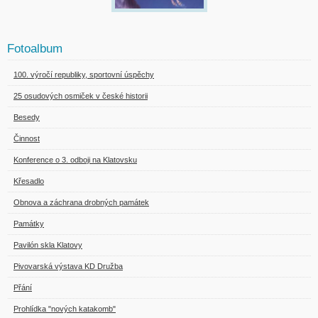
Fotoalbum
100. výročí republiky, sportovní úspěchy
25 osudových osmiček v české historii
Besedy
Činnost
Konference o 3. odboji na Klatovsku
Křesadlo
Obnova a záchrana drobných památek
Památky
Pavilón skla Klatovy
Pivovarská výstava KD Družba
Přání
Prohlídka "nových katakomb"